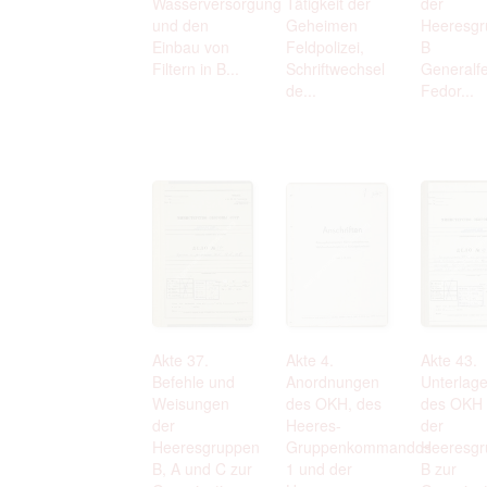
Wasserversorgung
Tätigkeit der
der
und den
Geheimen
Heeresgr
Einbau von
Feldpolizei,
B
Filtern in B...
Schriftwechsel
Generalfe
de...
Fedor...
Akte 37.
Akte 4.
Akte 43.
Befehle und
Anordnungen
Unterlag
Weisungen
des OKH, des
des OKH
der
Heeres-
der
Heeresgruppen
Gruppenkommandos
Heeresgr
B, A und C zur
1 und der
B zur