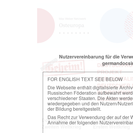
Nutzervereinbarung für die Ver
germandocsin
DEUTSCH-RU
PROJEKT
ZUR DIGITAL
FOR ENGLISH TEXT SEE BELOW
DEUTSCHER
Die Webseite enthält digitalisierte Arch
IN ARCHIVEN
Russischen Föderation aufbewahrt werden.
verschiedener Staaten. Die Akten werde
RUSSISCHEN
wiedergegeben und den Nutzern/Nutzeri
der Bildung bereitgestellt.
Das Recht zur Verwendung der auf der We
Dokumente zum
Dokumente zum
Annahme der folgenden Nutzervereinbaru
Zweiten Weltkrieg
Ersten Weltkrieg