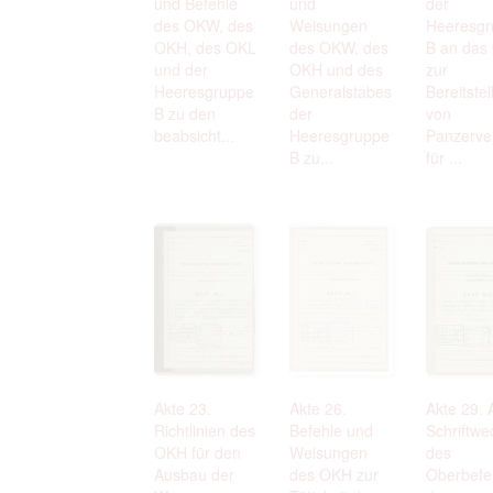
und Befehle
und
der
des OKW, des
Weisungen
Heeresgr
OKH, des OKL
des OKW, des
B an das
und der
OKH und des
zur
Heeresgruppe
Generalstabes
Bereitste
B zu den
der
von
beabsicht...
Heeresgruppe
Panzerve
B zu...
für ...
Akte 23.
Akte 26.
Akte 29. 
Richtlinien des
Befehle und
Schriftwe
OKH für den
Weisungen
des
Ausbau der
des OKH zur
Oberbefe