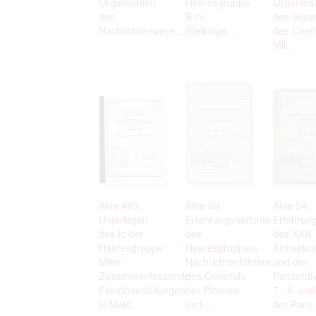
Organisation
Heeresgruppe
Organisat
des
B zu
des Stab
Nachrichtenwese...
Stellungs- ...
des Chef
Mil...
Akte 493.
Akte 50.
Akte 54.
Unterlagen
Erfahrungsberichte
Erfahrung
des Ic der
des
des XXII.
Heeresgruppe
Heeresgruppen-
Armeeko
Mitte:
Nachrichtenführers,
und der
Zusammenfassende
des Generals
Panzerdiv
Feindbeurteilungen,
der Pioniere
7., 9. un
Ic Meld...
und ...
der Panz.