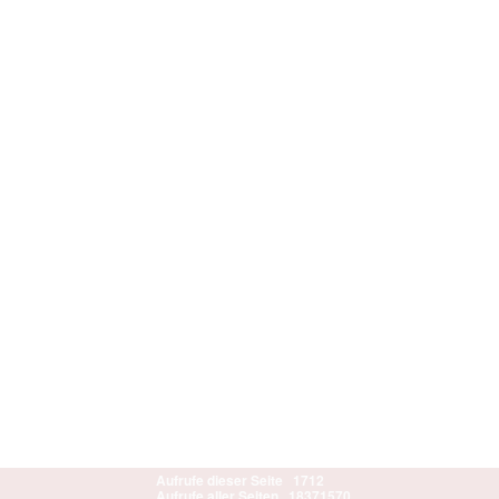
Aufrufe dieser Seite
1712
Aufrufe aller Seiten
18371570