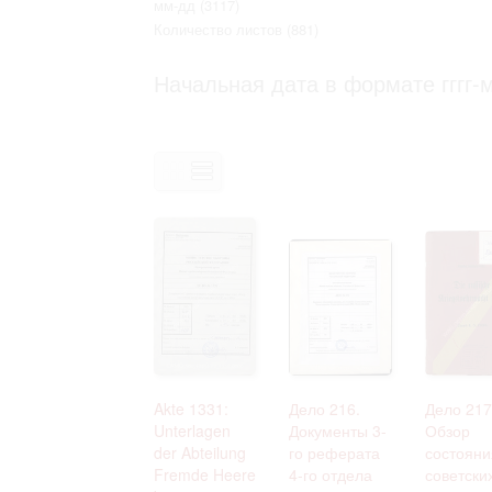
мм-дд
(3117)
Право на ознакомление с документами
Количество листов
(881)
принятия условий настоящего соглаш
Начальная дата в формате гггг-м
Akte 1331:
Дело 216.
Дело 217
Unterlagen
Документы 3-
Обзор
der Abteilung
го реферата
состояни
Fremde Heere
4-го отдела
советски