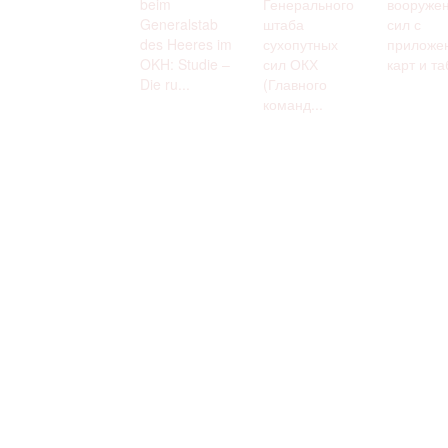
beim
Генерального
вооруже
Generalstab
штаба
сил с
des Heeres im
сухопутных
приложе
OKH: Studie –
сил ОКХ
карт и та
Die ru...
(Главного
команд...