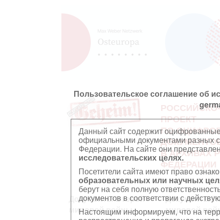
Пользовательское соглашение об и
germ
РОССИЙСКО
ПРОЕКТ
ПО ОЦИФРО
Данный сайт содержит оцифрованные
официальными документами разных ст
ДОКУМЕНТО
Федерации. На сайте они представл
В АРХИВАХ 
исследовательских целях.
ФЕДЕРАЦИИ
Посетители сайта имеют право ознако
образовательных или научных цел
берут на себя полную ответственност
документов в соответствии с действ
Документы Второй
Документы П
мировой войны
мировой вой
Настоящим информируем, что на тер