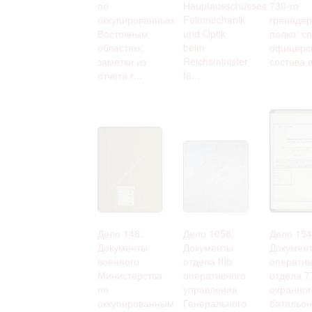
по
Hauptausschusses
730-го
оккупированным
Feinmechanik
гренадер
Восточным
und Optik
полка: с
областям:
beim
офицерс
заметки из
Reichsminister
состава в
отчета г...
fü...
Дело 148.
Дело 1058:
Дело 154
Документы
Документы
Докумен
военного
отдела IIIb
оператив
Министерства
оперативного
отдела 7
по
управления
охранног
оккупированным
Генерального
батальон