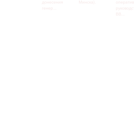
донесения
Минска).
оператив
генер...
руководс
ВВ...