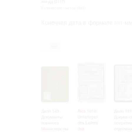
мм-дд
(3117)
Право на ознакомление с документами
Количество листов
(881)
принятия условий настоящего соглаш
Конечная дата в формате гггг-мм
Дело 149.
Akte 1010:
Дело 191
Документы
Unterlagen
Докумен
военного
des Leiters
оператив
Министерства
des
отделен