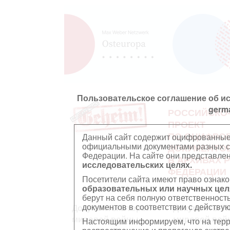
Пользовательское соглашение об и
germ
РОССИЙСКО
ПРОЕКТ
ПО ОЦИФРО
Данный сайт содержит оцифрованные
официальными документами разных ст
ДОКУМЕНТО
Федерации. На сайте они представл
В АРХИВАХ 
исследовательских целях.
ФЕДЕРАЦИИ
Посетители сайта имеют право ознако
образовательных или научных цел
берут на себя полную ответственност
документов в соответствии с действ
Документы Второй
Документы П
мировой войны
мировой вой
Настоящим информируем, что на тер