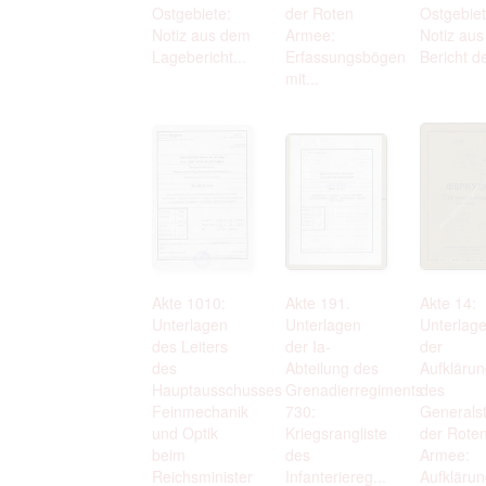
Ostgebiete:
der Roten
Ostgebiet
Notiz aus dem
Armee:
Notiz au
Lagebericht...
Erfassungsbögen
Bericht de
mit...
Akte 1010:
Akte 191.
Akte 14:
Unterlagen
Unterlagen
Unterlag
des Leiters
der Ia-
der
des
Abteilung des
Aufkläru
Hauptausschusses
Grenadierregiments
des
Feinmechanik
730:
Generals
und Optik
Kriegsrangliste
der Rote
beim
des
Armee:
Reichsminister
Infanteriereg...
Aufklärun