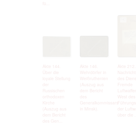
fü...
Akte 144.
Akte 146.
Akte 212.
Über die
Wehrdörfer in
Nachrich
loyale Stellung
Weißruthenien
des Dien
der
(Auszug aus
Fremde
Russischen
dem Bericht
Luftwaffe
orthodoxen
des
West des
Kirche
Generalkommissars
Führungs
(Auszug aus
in Minsk).
der Luftw
dem Bericht
über die .
des Gen...