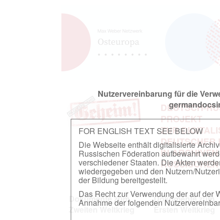
Nutzervereinbarung für die Ver
germandocsin
DEUTSCH-RU
PROJEKT
ZUR DIGITAL
FOR ENGLISH TEXT SEE BELOW
DEUTSCHER
Die Webseite enthält digitalisierte Arch
IN ARCHIVEN
Russischen Föderation aufbewahrt werden.
verschiedener Staaten. Die Akten werde
RUSSISCHEN
wiedergegeben und den Nutzern/Nutzeri
der Bildung bereitgestellt.
Das Recht zur Verwendung der auf der We
Dokumente zum
Dokumente zum
Annahme der folgenden Nutzervereinbaru
Zweiten Weltkrieg
Ersten Weltkrieg