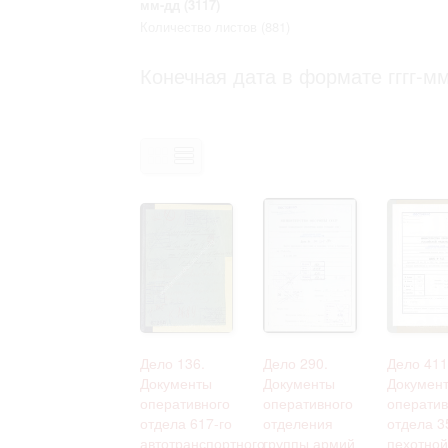
мм-дд
(3117)
Право на ознакомление с документами
Количество листов
(881)
принятия условий настоящего соглаш
Конечная дата в формате гггг-мм
Дело 136.
Дело 290.
Дело 411
Документы
Документы
Докумен
оперативного
оперативного
оператив
отдела 617-го
отделения
отдела 3
автотранспортного
группы армий
пехотной