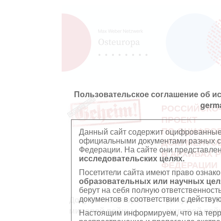
Пользовательское соглашение об и
germ
РОССИЙСКО
ПРОЕКТ
ПО ОЦИФРО
Данный сайт содержит оцифрованные
официальными документами разных ст
ДОКУМЕНТО
Федерации. На сайте они представл
В АРХИВАХ 
исследовательских целях.
ФЕДЕРАЦИИ
Посетители сайта имеют право ознако
образовательных или научных цел
берут на себя полную ответственност
документов в соответствии с действ
Документы Второй
Документы П
мировой войны
мировой вой
Настоящим информируем, что на тер