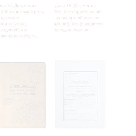
ело 17. Документы
Дело 18. Документы
10-й технической роты
581-й моторизованной
надземное
транспортной роты на
роительство),
конной тяге (находилась
аходящейся в
в подчинении на...
дчинении оберкв...