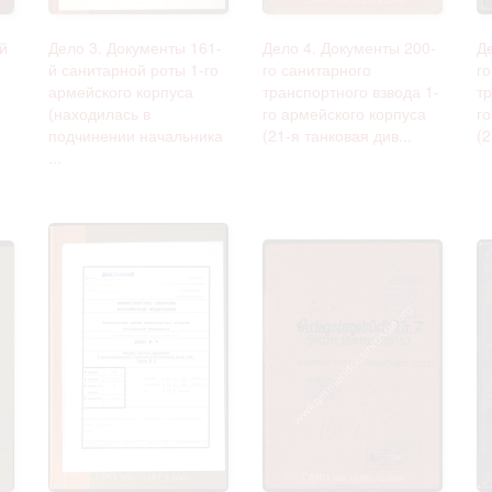
й
Дело 3. Документы 161-
Дело 4. Документы 200-
Д
й санитарной роты 1-го
го санитарного
го
армейского корпуса
транспортного взвода 1-
тр
(находилась в
го армейского корпуса
г
подчинении начальника
(21-я танковая див...
(2
...