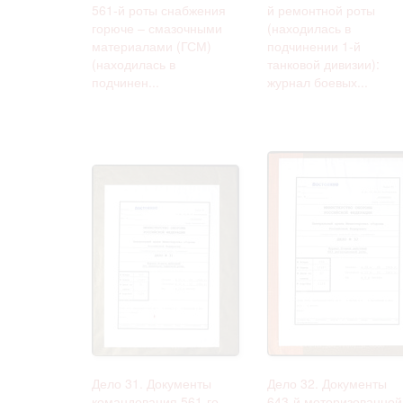
561-й роты снабжения
й ремонтной роты
горюче – смазочными
(находилась в
материалами (ГСМ)
подчинении 1-й
(находилась в
танковой дивизии):
подчинен...
журнал боевых...
Дело 31. Документы
Дело 32. Документы
командования 561-го
643-й моторизованной