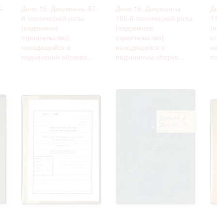
-
Дело 15. Документы 87-
Дело 16. Документы
Д
й технической роты
105-й технической роты
1
(надземное
(надземное
(
строительство),
строительство),
ст
находящейся в
находящейся в
н
подчинении оберква...
подчинении оберкв...
по