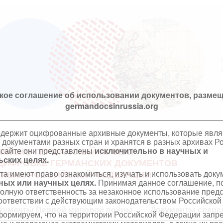
кое соглашение об использовании документов, размещ
germandocsinrussia.org
одержит оцифрованные архивные документы, которые явл
документами разных стран и хранятся в разных архивах Р
 сайте они представлены
исключительно в научных и
ИЙСКО-ГЕРМАНСКИЙ ПРОЕКТ
ских целях.
ЦИФРОВКЕ ГЕРМАНСКИХ ДОКУМЕНТОВ
та имеют право ознакомиться, изучать и использовать док
ХИВАХ РОССИЙСКОЙ ФЕДЕРАЦИИ
ных или научных целях.
Принимая данное соглашение, по
полную ответственность за незаконное использование пре
оответствии с действующим законодательством Российской
кументы Первой мировой войны
Документы спецс
ормируем, что на территории Российской Федерации запр