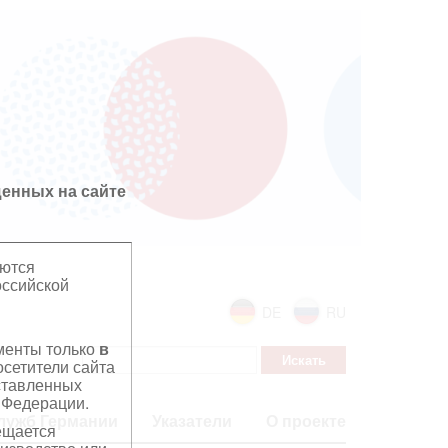
енных на сайте
яются
оссийской
DE
RU
ументы только
в
сетители сайта
дставленных
 Федерации.
лужб Германии
Указатели
О проекте
ещается