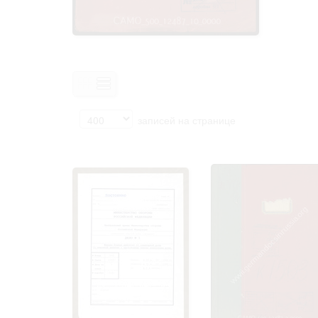
Право на ознак
принятия усло
записей на странице