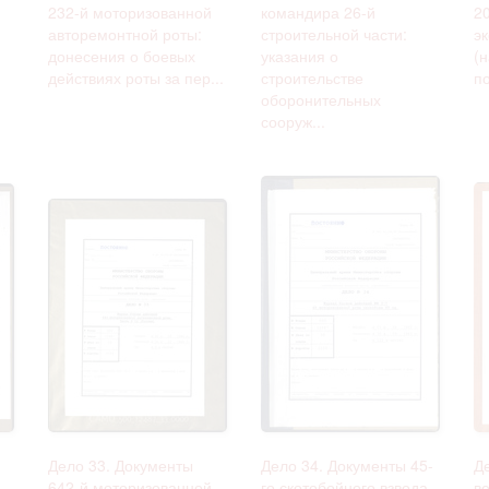
232-й моторизованной
командира 26-й
2
авторемонтной роты:
строительной части:
э
донесения о боевых
указания о
(
действиях роты за пер...
строительстве
по
оборонительных
сооруж...
Дело 33. Документы
Дело 34. Документы 45-
Д
642-й моторизованной
го скотобойного взвода
в