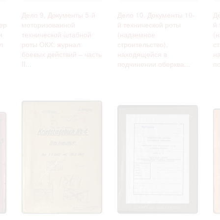
Дело 9. Документы 5-й
Дело 10. Документы 10-
Д
ер
моторизованной
й технической роты
й
и
технической штабной
(надземное
(
л
роты ОКХ: журнал
строительство),
ст
боевых действий – часть
находящейся в
н
II...
подчинении оберква...
п