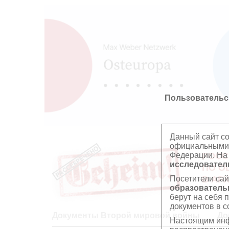
Пользовательс
Данный сайт с
официальными 
Федерации. На
РОСС
исследователь
ПО О
Посетители сай
В АР
образователь
берут на себя 
документов в с
Документы Второй мировой войны
До
Настоящим инф