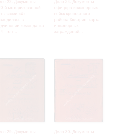
ело 23. Документы
Дело 24. Документы
70-й моторизованной
офицера инженерных
оты связи «d»
войск крепостного
находилась в
района Кюстрин: карта
одчинении коменданта
инженерных
4 –го т...
заграждений...
ело 29. Документы
Дело 30. Документы