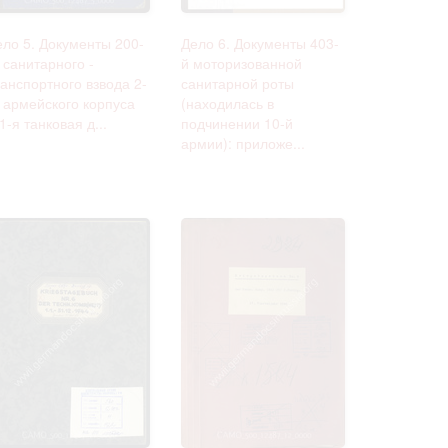
ело 5. Документы 200-
Дело 6. Документы 403-
 санитарного -
й моторизованной
анспортного взвода 2-
санитарной роты
о армейского корпуса
(находилась в
1-я танковая д...
подчинении 10-й
армии): приложе...