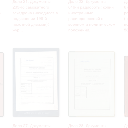
Дело 21. Документы
Дело 22. Документы
Д
233-го самокатного
646-й радиороты: копии
6
ы
эскадрона (находился в
иностранных
р
подчинении 196-й
радиодонесений о
(
пехотной дивизии):
военном и политическом
п
жур...
положении.
58
-
Дело 27. Документы
Дело 28. Документы
Д