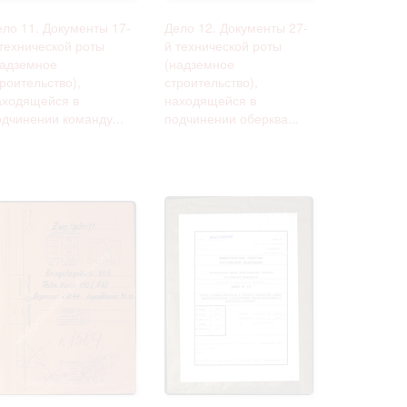
ело 11. Документы 17-
Дело 12. Документы 27-
 технической роты
й технической роты
надземное
(надземное
роительство),
строительство),
аходящейся в
находящейся в
одчинении команду...
подчинении оберква...