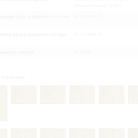
омление с документами, размещенными на сайте, возникает
Машинописный.
(1383)
вий настоящего соглашения.
льная дата в формате гггг-мм-
06.06.1944
(7)
чная дата в формате гггг-мм-
14.11.1944
(9)
ичество листов
24
(209)
Код вставки