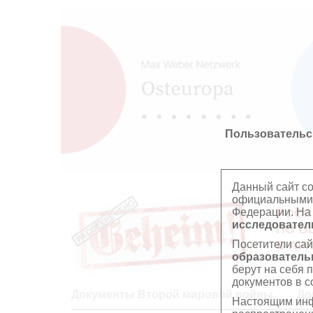
Пользовательс
Данный сайт с
официальными 
Федерации. На
РОСС
исследователь
ПО О
Посетители сай
В АР
образователь
берут на себя 
документов в с
Документы Второй мировой войны
До
Настоящим инф