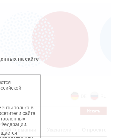
енных на сайте
яются
оссийской
DE
RU
ументы только
в
сетители сайта
дставленных
 Федерации.
лужб Германии
Указатели
О проекте
ещается