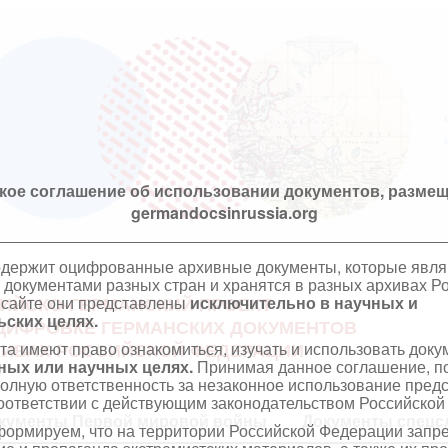
кое соглашение об использовании документов, размещ
germandocsinrussia.org
одержит оцифрованные архивные документы, которые явл
документами разных стран и хранятся в разных архивах Р
 сайте они представлены
исключительно в научных и
ИЙСКО-ГЕРМАНСКИЙ ПРОЕКТ
ских целях.
ЦИФРОВКЕ ГЕРМАНСКИХ ДОКУМЕНТОВ
та имеют право ознакомиться, изучать и использовать док
ХИВАХ РОССИЙСКОЙ ФЕДЕРАЦИИ
ных или научных целях.
Принимая данное соглашение, по
полную ответственность за незаконное использование пре
оответствии с действующим законодательством Российской
кументы Первой мировой войны
Документы спецс
ормируем, что на территории Российской Федерации запр