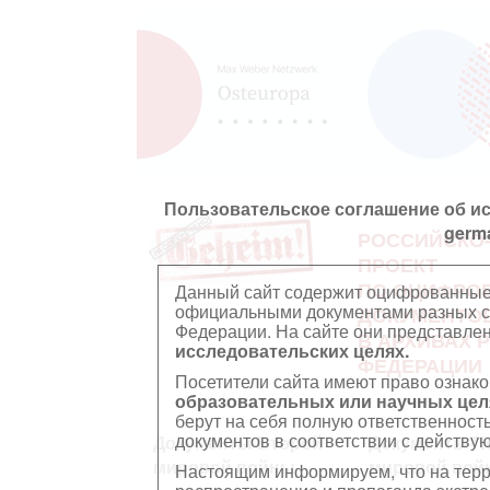
Пользовательское соглашение об и
germ
РОССИЙСКО
ПРОЕКТ
ПО ОЦИФРО
Данный сайт содержит оцифрованные
официальными документами разных ст
ДОКУМЕНТО
Федерации. На сайте они представл
В АРХИВАХ 
исследовательских целях.
ФЕДЕРАЦИИ
Посетители сайта имеют право ознако
образовательных или научных цел
берут на себя полную ответственност
документов в соответствии с действ
Документы Второй
Документы П
мировой войны
мировой вой
Настоящим информируем, что на тер