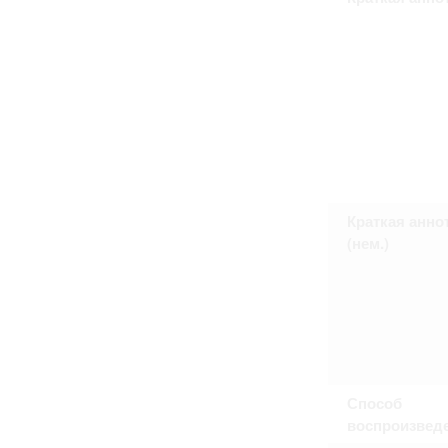
Право на ознакомление с документами
принятия условий настоящего соглаш
Краткая анно
(нем.)
Способ
воспроизвед