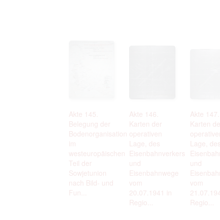
Akte 145.
Akte 146.
Akte 147.
Belegung der
Karten der
Karten de
Bodenorganisation
operativen
operative
im
Lage, des
Lage, de
westeuropäischen
Eisenbahnverkers
Eisenbah
Teil der
und
und
Sowjetunion
Eisenbahnwege
Eisenba
nach Bild- und
vom
vom
Fun...
20.07.1941 in
21.07.194
Regio...
Regio...