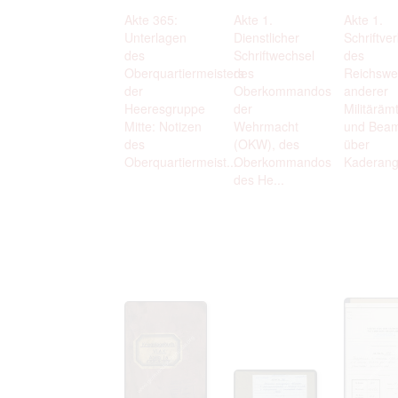
Akte 365:
Akte 1.
Akte 1.
Unterlagen
Dienstlicher
Schriftve
des
Schriftwechsel
des
Oberquartiermeisters
des
Reichswe
der
Oberkommandos
anderer
Heeresgruppe
der
Militäräm
Mitte: Notizen
Wehrmacht
und Bea
des
(OKW), des
über
Oberquartiermeist...
Oberkommandos
Kaderange
des He...