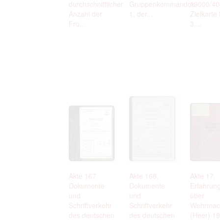
durchschnittlicher
Gruppenkommandos
19000/40
Anzahl der
1, der...
Zielkarte 
Fro...
3....
Akte 167.
Akte 168.
Akte 17.
Dokumente
Dokumente
Erfahrung
und
und
über
Schriftverkehr
Schriftverkehr
Wehrmac
des deutschen
des deutschen
(Heer) 19