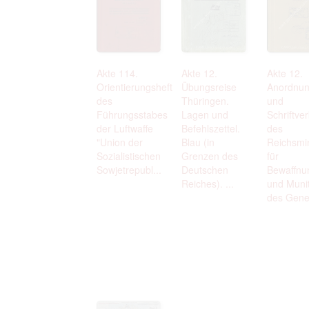
Akte 114.
Akte 12.
Akte 12.
Orientierungsheft
Übungsreise
Anordnu
des
Thüringen.
und
Führungsstabes
Lagen und
Schriftve
der Luftwaffe
Befehlszettel.
des
"Union der
Blau (in
Reichsmi
Sozialistischen
Grenzen des
für
Sowjetrepubl...
Deutschen
Bewaffnu
Reiches). ...
und Munit
des Gene.