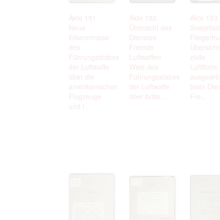
Akte 191.
Akte 192.
Akte 193.
Neue
Übersicht des
Sowjetis
Erkenntnisse
Dienstes
Fliegertr
des
Fremde
Übersicht
Führungsstabes
Luftwaffen
zivile
der Luftwaffe
West des
Luftflotte,
über die
Führungsstabes
ausgearbe
amerikanischen
der Luftwaffe
beim Die
Flugzeuge
über britis...
Fre...
und i...