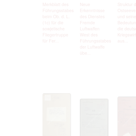
Merkblatt des
Neue
Struktur 
Führungsstabes
Erkenntnisse
Ostseeve
beim Ob. d. L.
des Dienstes
und sein
(1c) für die
Fremde
Bedeutun
sowjetische
Luftwaffen
die deuts
Fliegertruppe
West des
Kriegswirt
für Fer...
Führungsstabes
aus...
der Luftwaffe
übe...