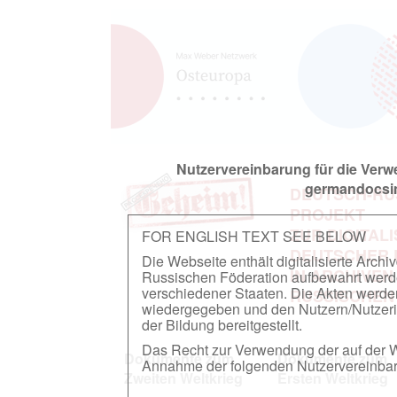
Nutzervereinbarung für die Ver
germandocsin
DEUTSCH-RU
PROJEKT
ZUR DIGITAL
FOR ENGLISH TEXT SEE BELOW
DEUTSCHER
Die Webseite enthält digitalisierte Arch
IN ARCHIVEN
Russischen Föderation aufbewahrt werden.
verschiedener Staaten. Die Akten werde
RUSSISCHEN
wiedergegeben und den Nutzern/Nutzeri
der Bildung bereitgestellt.
Das Recht zur Verwendung der auf der We
Dokumente zum
Dokumente zum
Annahme der folgenden Nutzervereinbaru
Zweiten Weltkrieg
Ersten Weltkrieg