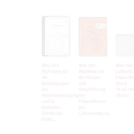
Akte 262.
Akte 263.
Akte 264.
Richtlinien für
Richtlinien für
Luftwaffe
die
den Einsatz
Flakartille
Befestigungen
und
Stand
der
Kampfführung
16.04.19
Küstenverteidigung
der
(Karte).
und für
Flakartillerie in
Gefechts-
der
Stände der
Luftverteidigung.
Flaka...