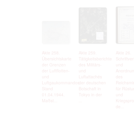
Akte 258.
Akte 259.
Akte 26.
Übersichtskarte
Tätigkeitsberichte
Schriftve
der Grenzen
des Militärs-
und
der Luftflotten-
und
Anordnu
und
Luftаttachés
des
Luftgaukommandos.
der deutschen
Reichsmi
Stand
Botschaft in
für Rüstu
01.04.1944.
Tokyo in der
und
Maßst...
...
Kriegspro
de...