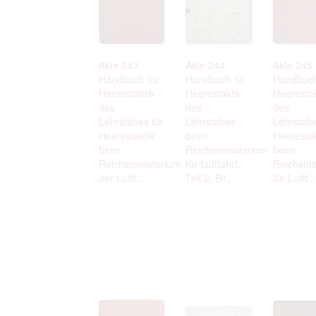
Akte 243.
Akte 244.
Akte 245.
Handbuch für
Handbuch für
Handbuch
Heerestaktik
Heerestaktik
Heerestak
des
des
des
Lehrstabes für
Lehrstabes
Lehrstabe
Heerestaktik
beim
Heerestak
beim
Reichsministerium
beim
Reichsministerium
für Luftfahrt.
Reichsmi
der Luftf...
Teil 2. Bil...
für Luftf...