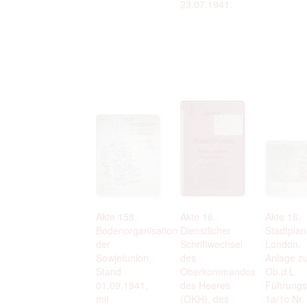
23.07.1941.
Akte 158.
Akte 16.
Akte 16.
Bodenorganisation
Dienstlicher
Stadtplan
der
Schriftwechsel
London.
Sowjetunion,
des
Anlage zu
Stand
Oberkommandos
Ob.d.L.
01.09.1941,
des Heeres
Führungs
mit
(OKH), des
1a/1c Nr.