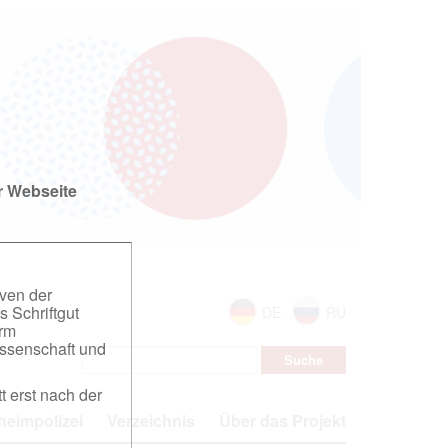
r Webseite
iven der
s Schriftgut
DE
RU
orm
ssenschaft und
t erst nach der
eimpolizei
Verzeichnis
Über das Projekt