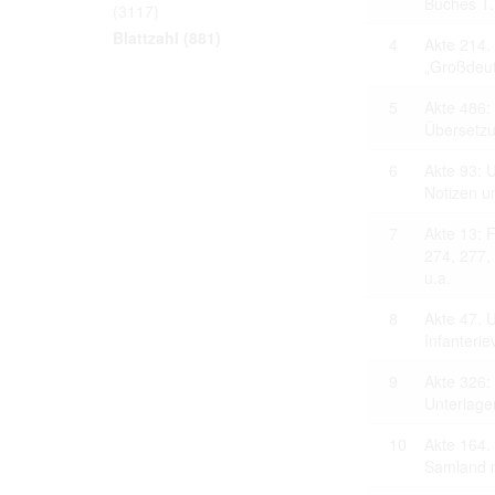
Buches T.
(3117)
Personal da
distribution
Blattzahl
(881)
4
Akte 214.
Data related
to use or m
„Großdeut
Regarding pe
performance 
5
Akte 486:
sense of thi
Übersetzu
data protect
Reproduction
6
Akte 93: 
The user ass
information 
Notizen u
website prod
users.
7
Akte 13: 
274, 277,
u.a.
The right to fam
8
Akte 47. 
accept the terms
Infanterie
9
Akte 326:
Unterlage
10
Akte 164.
Samland m