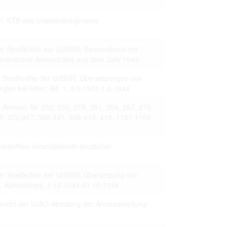
 to copying,
“: KTB des Infanterieregiments
erty are not subject
ials (with regard to
life in the narrow
er Streitkräfte der UdSSR: Sammelband mit
mation subject to
umänischer Armeestäbe aus dem Jahr 1943
r Streitkräfte der UdSSR: Übersetzungen von
es of handling
olved in this
en bei Hitler, Bd. 1, 3.5.1943-1.6.1944
ules by website
. Armee), Nr. 252, 255, 258, 261, 264, 267, 270,
68, 372-387, 389-391, 398-413, 418, 1107-1108
ly once you
ersichten verschiedener deutscher
er Streitkräfte der UdSSR: Übersetzung von
I. Armeekorps, 1.10.1944-31.10.1944
ericht der Ic/AO-Abteilung der Armeeabteilung-