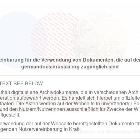
einbarung für die Verwendung von Dokumenten, die auf de
germandocsinrussia.org zugänglich sind
 TEXT SEE BELOW
hält digitalisierte Archivdokumente, die in verschiedenen Arch
SCH-RUSSISCHES PROJEKT
ation aufbewahrt werden. Es handelt sich hierbei um offizielle
DIGITALISIERUNG DEUTSCHER DOKUMENTE
taaten. Die Akten werden auf der Webseite in unveränderter F
nd den Nutzern/Nutzerinnen ausschließlich für Zwecke der Wi
RCHIVEN DER RUSSISCHEN FÖDERATION
tgestellt.
rwendung der auf der Webseite bereitgestellten Dokumente trit
genden Nutzervereinbarung in Kraft:
te zum Ersten Weltkrieg
Dokumente der deutschen Geh