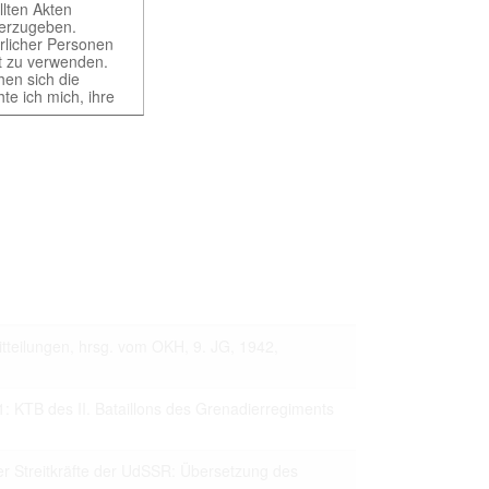
llten Akten
iterzugeben.
ürlicher Personen
rt zu verwenden.
hen sich die
te ich mich, ihre
ht gestattet. Ich
würdigen Belangen
ung und der
t erst nach
tteilungen, hrsg. vom OKH, 9. JG, 1942,
of different
 provides access
1: KTB des II. Bataillons des Grenadierregiments
er Streitkräfte der UdSSR: Übersetzung des