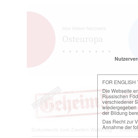
Nutzerver
FOR ENGLISH
Die Webseite ent
DEUT
Russischen Föder
ZUR 
verschiedener S
wiedergegeben u
IN A
der Bildung berei
Das Recht zur Ve
Annahme der fol
Dokumente zum Zweiten Weltkrieg
Dokumen