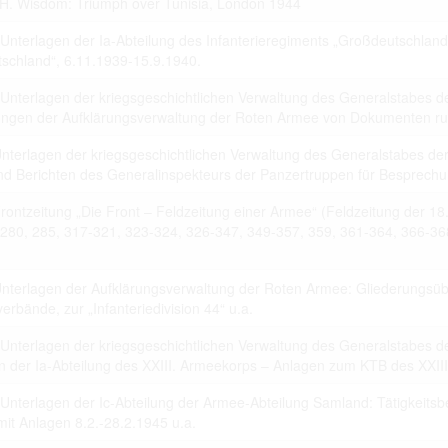
H. Wisdom: Triumph over Tunisia, London 1944
ta contained in documents published at the website shall not be subject
 or transfer to third parties in whatever form.
 Unterlagen der Ia-Abteilung des Infanterieregiments „Großdeutschland
 to private life of particular individuals, their private relations and prop
ay otherwise be used in anonymous form only.
schland“, 6.11.1939-15.9.1940.
rsons that are historical figures of contemporary history or public offic
of their duties) these requirements are only applicable to their private 
 Unterlagen der kriegsgeschichtlichen Verwaltung des Generalstabes d
s notion. Otherwise, the user assumes the obligation to duly treat infor
ngen der Aufklärungsverwaltung der Roten Armee von Dokumenten r
ion.
 of documents related to individuals is not allowed.
Unterlagen der kriegsgeschichtlichen Verwaltung des Generalstabes de
umes legal responsibility before affected parties in case privacy or rul
subject to data protection are breached. Individuals or organizations inv
nd Berichten des Generalinspekteurs der Panzertruppen für Besprechung
uction shall be free from all and any liability for breach of the above r
Frontzeitung „Die Front – Feldzeitung einer Armee“ (Feldzeitung der 18
 280, 285, 317-321, 323-324, 326-347, 349-357, 359, 361-364, 366-3
iliarize with documents made available at the website arises on
Unterlagen der Aufklärungsverwaltung der Roten Armee: Gliederungsüb
 hereof.
verbände, zur „Infanteriedivision 44“ u.a.
 Unterlagen der kriegsgeschichtlichen Verwaltung des Generalstabes d
n der Ia-Abteilung des XXIII. Armeekorps – Anlagen zum KTB des XXII
 Unterlagen der Ic-Abteilung der Armee-Abteilung Samland: Tätigkeitsb
it Anlagen 8.2.-28.2.1945 u.a.