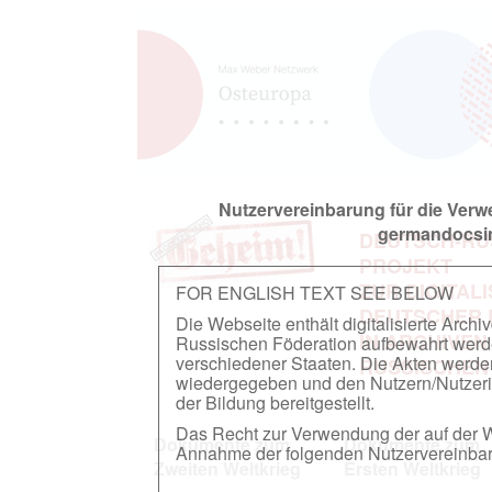
Nutzervereinbarung für die Ver
germandocsin
DEUTSCH-RU
PROJEKT
ZUR DIGITAL
FOR ENGLISH TEXT SEE BELOW
DEUTSCHER
Die Webseite enthält digitalisierte Arch
IN ARCHIVEN
Russischen Föderation aufbewahrt werden.
verschiedener Staaten. Die Akten werde
RUSSISCHEN
wiedergegeben und den Nutzern/Nutzeri
der Bildung bereitgestellt.
Das Recht zur Verwendung der auf der We
Dokumente zum
Dokumente zum
Annahme der folgenden Nutzervereinbaru
Zweiten Weltkrieg
Ersten Weltkrieg